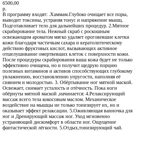
6500,00
р.
В программу входят: .Хаммам.Глубоко очищает все поры,
выводит токсины, устраняя тонус и напряжение мышц.
Подготавливает тело для дальнейших процедур. 2.Мятное
скрабирование тела. Нежный скраб с роскошным
освежающим ароматом мягко удаляет ороговевшие клетки
кожи благодаря частичкам сахара и кератолитическому
действию фруктовых кислот, вызывающих активное
отшелушивание омертвевших клеток с поверхности кожи.
После процедуры скрабирования ваша кожа будет не только
эффективно очищена, но и получит щедрую порцию
полезных витаминов и активов способствующих глубокому
увлажнению, восстановлению упругости, наполняя её
сиянием и молодостью. 3. Обёртывание ног мятной маской.
Освежает, снимает усталость и отёчность. Пока ноги
обёрнуты мятной маской ,начинается: 4.Релаксирующий
массаж всего тела кокосовым маслом. Механическое
воздействие на мышцы не только тонизирует их, но и
оказывает эффект релаксации. 5.Оживляющая ванночка для
ног и Дренирующий массаж ног. Уход мгновенно
устраняющий дискомфорт в области ног. Ощущение
фантастической лёгкости. 5.Отдых,тонизирующий чай.